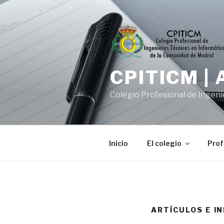
Saltar
al
contenido
CPITICM |
Colegio Profesional de Ingeni
Inicio
El colegio
Prof
ARTÍCULOS E I